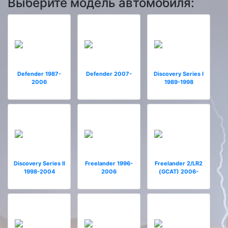
Выберите модель автомобиля:
Defender 1987-
Defender 2007-
Discovery Series I
2006
1989-1998
Discovery Series II
Freelander 1996-
Freelander 2/LR2
1998-2004
2006
(GCAT) 2006-