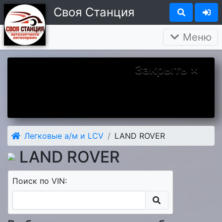
Своя Станция
Меню
Закрыть ×
Вы у нас впервые? Надеемся Вам
понравится. А чтобы наше знакомство
было более приятным дарим Вам скидку 5
процентов на первый заказ.
Легковые а/м и LCV
LAND ROVER
LAND ROVER
Поиск по VIN: