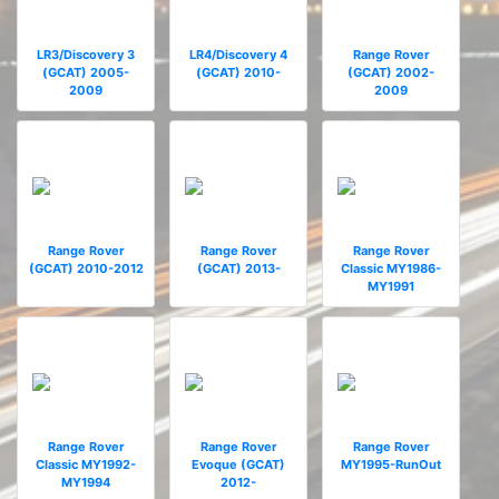
LR3/Discovery 3
LR4/Discovery 4
Range Rover
(GCAT) 2005-
(GCAT) 2010-
(GCAT) 2002-
2009
2009
Range Rover
Range Rover
Range Rover
(GCAT) 2010-2012
(GCAT) 2013-
Classic MY1986-
MY1991
Range Rover
Range Rover
Range Rover
Classic MY1992-
Evoque (GCAT)
MY1995-RunOut
MY1994
2012-