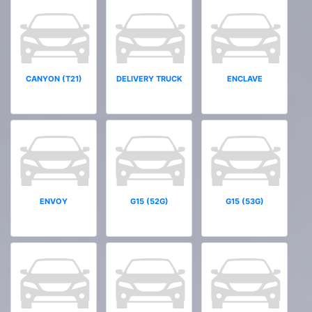
CANYON (T21)
DELIVERY TRUCK
ENCLAVE
ENVOY
G15 (52G)
G15 (53G)