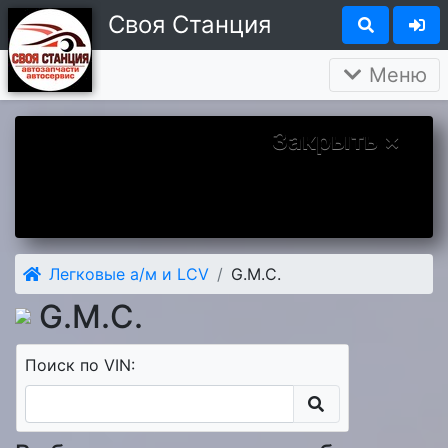
Своя Станция
Меню
Закрыть ×
Вы у нас впервые? Надеемся Вам
понравится. А чтобы наше знакомство
было более приятным дарим Вам скидку 5
процентов на первый заказ.
Легковые а/м и LCV
G.M.C.
G.M.C.
Поиск по VIN: