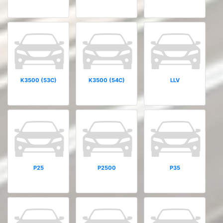
K3500 (53C)
K3500 (54C)
LLV
P25
P2500
P35