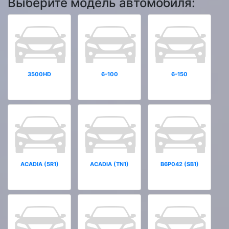
Выберите модель автомобиля:
3500HD
6-100
6-150
ACADIA (5R1)
ACADIA (TN1)
B6P042 (SB1)