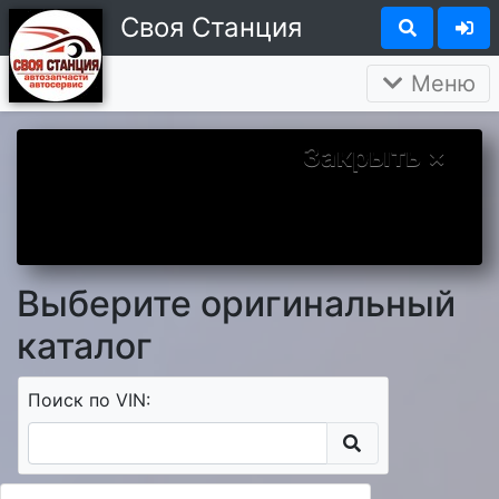
Своя Станция
Меню
Закрыть ×
Вы у нас впервые? Надеемся Вам
понравится. А чтобы наше знакомство
было более приятным дарим Вам скидку 5
процентов на первый заказ.
Выберите оригинальный
каталог
Поиск по VIN: