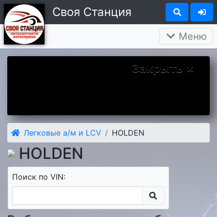
Своя Станция
Меню
Закрыть ×
Вы у нас впервые? Надеемся Вам
понравится. А чтобы наше знакомство
было более приятным дарим Вам скидку 5
процентов на первый заказ.
Легковые а/м и LCV
HOLDEN
HOLDEN
Поиск по VIN: