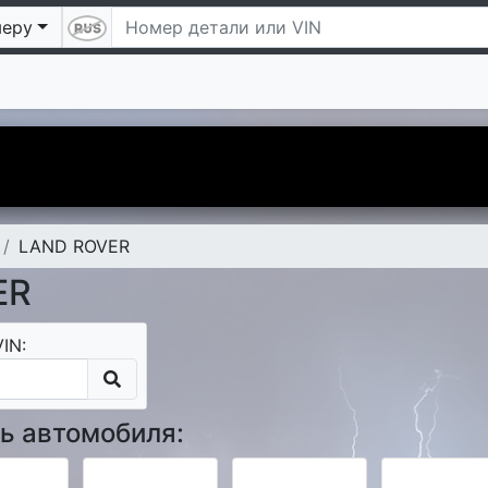
меру
 Надеемся Вам понравится. А чтобы наше знакомство б
дарим Вам скидку 5 процентов на первый заказ.
LAND ROVER
ER
IN:
ь автомобиля: