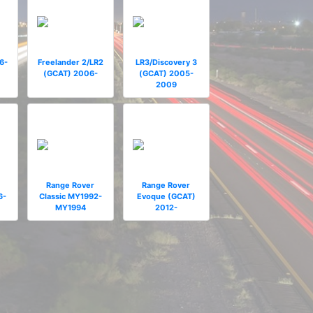
6-
Freelander 2/LR2
LR3/Discovery 3
(GCAT) 2006-
(GCAT) 2005-
2009
Range Rover
Range Rover
6-
Classic MY1992-
Evoque (GCAT)
MY1994
2012-