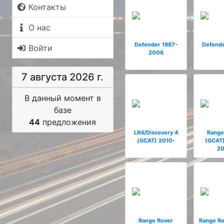
Контакты
О нас
Defender 1987-
Defend
Войти
2006
7 августа 2026 г.
В данный момент в
базе
44
предложения
LR4/Discovery 4
Range
(GCAT) 2010-
(GCAT
2
Range Rover
Range Ro