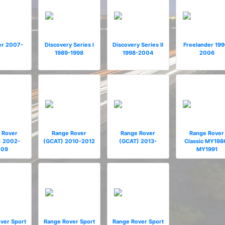
er 2007-
Discovery Series I
Discovery Series II
Freelander 199
1989-1998
1998-2004
2006
 Rover
Range Rover
Range Rover
Range Rover
) 2002-
(GCAT) 2010-2012
(GCAT) 2013-
Classic MY198
009
MY1991
ver Sport
Range Rover Sport
Range Rover Sport