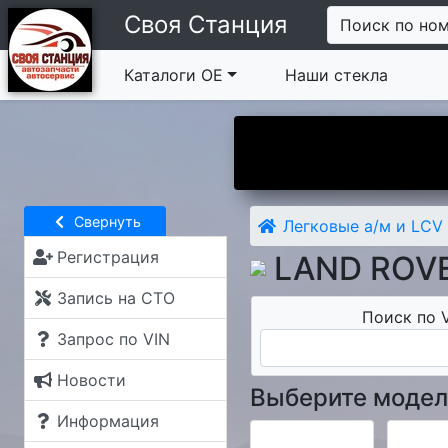
Своя Станция
Поиск по но
Каталоги ОЕ
Наши стекла
Вы у нас впервые?
Свернуть
Легковые а/м и LCV
Регистрация
LAND ROV
Запись на СТО
Поиск по V
Запрос по VIN
Новости
Выберите модел
Информация