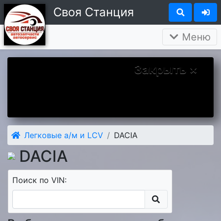
Своя Станция
Меню
Закрыть ×
Вы у нас впервые? Надеемся Вам
понравится. А чтобы наше знакомство
было более приятным дарим Вам скидку 5
процентов на первый заказ.
Легковые а/м и LCV
DACIA
DACIA
Поиск по VIN: