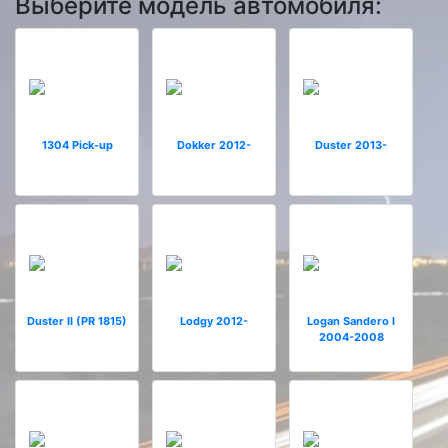
Выберите модель автомобиля:
1304 Pick-up
Dokker 2012-
Duster 2013-
Duster II (PR 1815)
Lodgy 2012-
Logan Sandero I
2004-2008