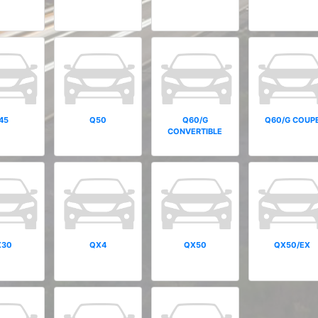
45
Q50
Q60/G
Q60/G COUP
CONVERTIBLE
X30
QX4
QX50
QX50/EX