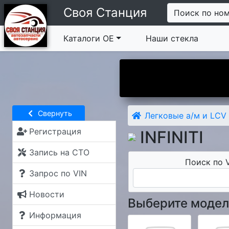
Своя Станция
Поиск по но
Каталоги ОЕ
Наши стекла
Вы у нас впервые?
Свернуть
Легковые а/м и LCV
Регистрация
INFINITI
Запись на СТО
Поиск по V
Запрос по VIN
Новости
Выберите модел
Информация