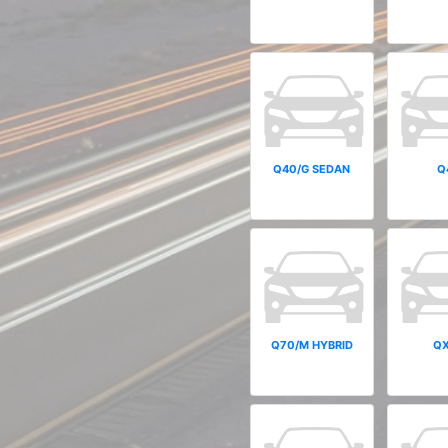
Q40/G SEDAN
Q
Q70/M HYBRID
Q