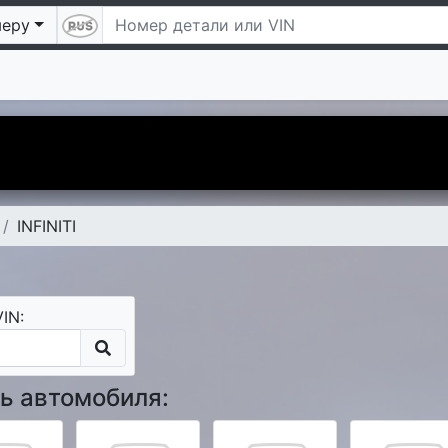
меру
 Надеемся Вам понравится. А чтобы наше знакомство б
дарим Вам скидку 5 процентов на первый заказ.
INFINITI
IN:
ь автомобиля: