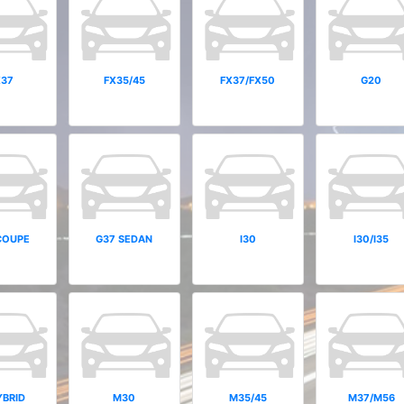
X37
FX35/45
FX37/FX50
G20
COUPE
G37 SEDAN
I30
I30/I35
YBRID
M30
M35/45
M37/M56