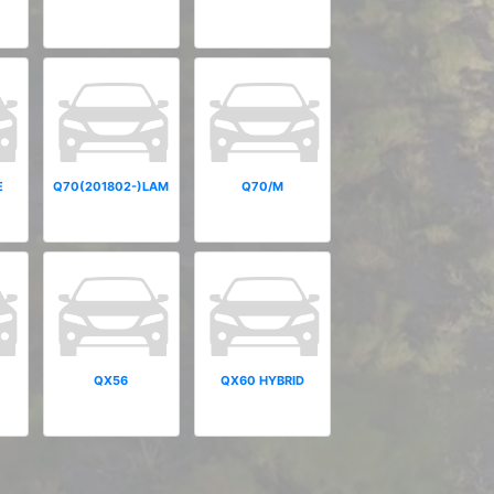
E
Q70(201802-)LAM
Q70/M
QX56
QX60 HYBRID