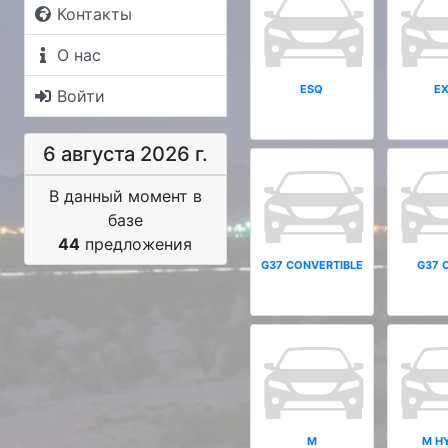
Контакты
О нас
ESQ
E
Войти
6 августа 2026 г.
В данный момент в
базе
44
предложения
G37 CONVERTIBLE
G37 
M
M H