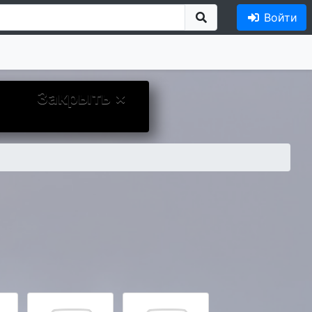
Войти
Закрыть ×
ыло более приятным