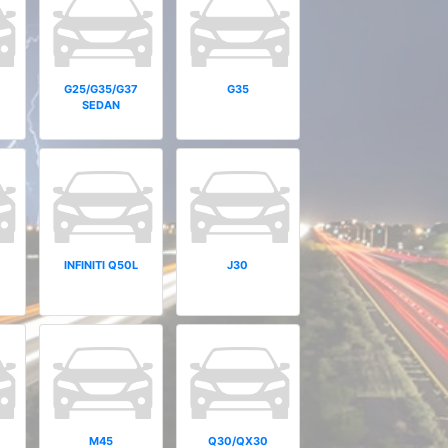
G25/G35/G37
G35
SEDAN
INFINITI Q50L
J30
M45
Q30/QX30