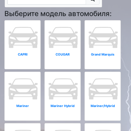
Выберите модель автомобиля:
CAPRI
COUGAR
Grand Marquis
Mariner
Mariner Hybrid
Mariner/Hybrid