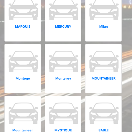
MARQUIS
MERCURY
Milan
Montego
Monterey
MOUNTAINEER
Mountaineer
MYSTIQUE
SABLE