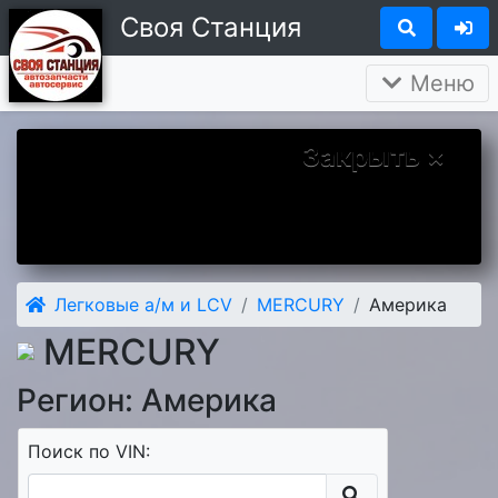
Своя Станция
Меню
Закрыть ×
Вы у нас впервые? Надеемся Вам
понравится. А чтобы наше знакомство
было более приятным дарим Вам скидку 5
процентов на первый заказ.
Легковые а/м и LCV
MERCURY
Америка
MERCURY
Регион: Америка
Поиск по VIN: