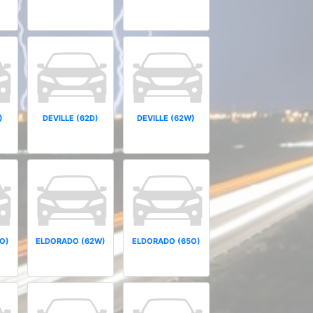
)
DEVILLE (62D)
DEVILLE (62W)
O)
ELDORADO (62W)
ELDORADO (65O)