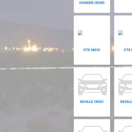
CHASSIS (62W)
CTS (6D3)
CTS 
DEVILLE (65O)
DEVILL