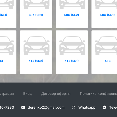
(6E1)
SRX (6N1)
SRX (CE2)
SRX (CN1)
T4
XT5 (6N2)
XT5 (RN1)
XTS
страция
Вход
Договор оферты
Политика конфиден
440-7233
derenko2@gmail.com
Whatsapp
Tele