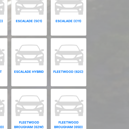
C)
ESCALADE (5C1)
ESCALADE (C11)
T
ESCALADE HYBRID
FLEETWOOD (62C)
FLEETWOOD
FLEETWOOD
D)
BROUGHAM (62W)
BROUGHAM (65D)