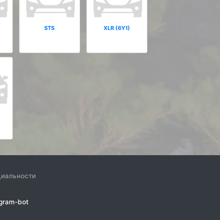
STS
XLR (6Y1)
циальности
gram-bot