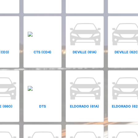
(CD3)
CTS (CD4)
DEVILLE (61A)
DEVILLE (62C
E (66O)
DTS
ELDORADO (61A)
ELDORADO (62