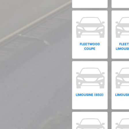
FLEETWOOD
FLEE
COUPE
LIMOUSI
LIMOUSINE (65O)
LIMOUSI