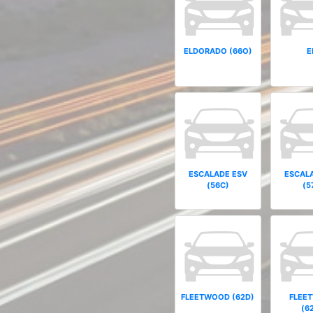
ELDORADO (66O)
E
ESCALADE ESV
ESCAL
(56C)
(5
FLEETWOOD (62D)
FLEE
(6