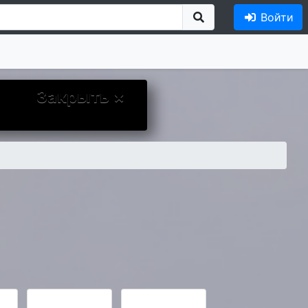
Войти
Закрыть ×
ыло более приятным