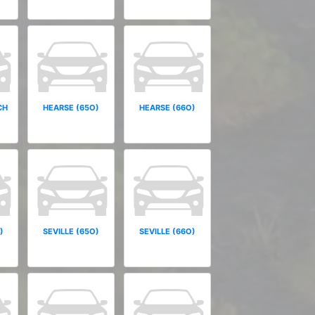
CH
HEARSE (65O)
HEARSE (66O)
)
SEVILLE (65O)
SEVILLE (66O)