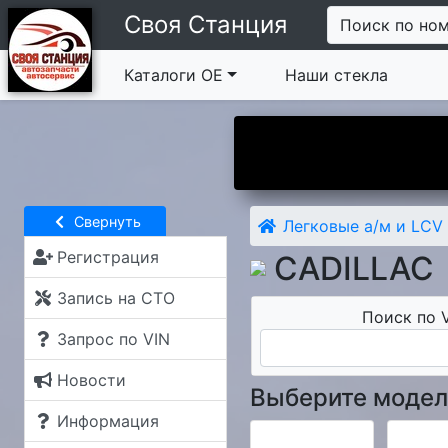
Своя Станция
Поиск по но
Каталоги ОЕ
Наши стекла
Вы у нас впервые?
Свернуть
Легковые а/м и LCV
Регистрация
CADILLAC
Запись на СТО
Поиск по V
Запрос по VIN
Новости
Выберите модел
Информация