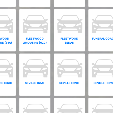
TWOOD
FLEETWOOD
FLEETWOOD
FUNERAL COA
NE (61A)
LIMOUSINE (62C)
SEDAN
NE (66O)
SEVILLE (61A)
SEVILLE (62O)
SEVILLE (62W