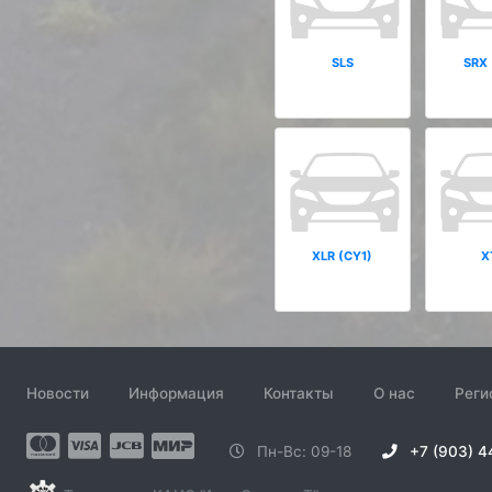
SLS
SRX 
XLR (CY1)
X
Новости
Информация
Контакты
О нас
Реги
Пн-Вс: 09-18
+7 (903) 