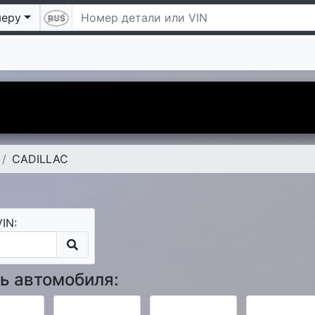
меру
 Надеемся Вам понравится. А чтобы наше знакомство б
дарим Вам скидку 5 процентов на первый заказ.
CADILLAC
IN:
ь автомобиля: