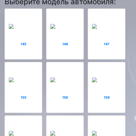
Выберите модель автомобиля:
145
146
147
155
156
159