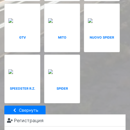
GTV
MITO
NUOVO SPIDER
SPEEDSTER R.Z.
SPIDER
Свернуть
Регистрация