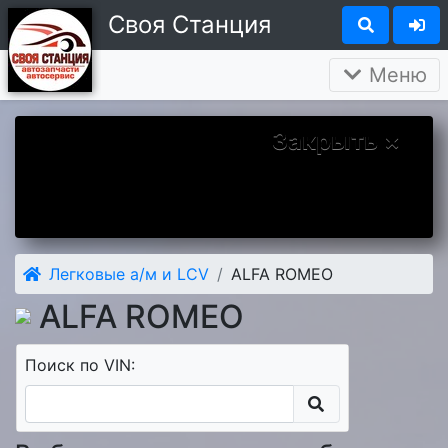
Своя Станция
Меню
Закрыть ×
Вы у нас впервые? Надеемся Вам
понравится. А чтобы наше знакомство
было более приятным дарим Вам скидку 5
процентов на первый заказ.
Легковые а/м и LCV
ALFA ROMEO
ALFA ROMEO
Поиск по VIN: