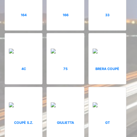
164
166
33
4C
75
BRERA COUPÈ
COUPÈ S.Z.
GIULIETTA
GT