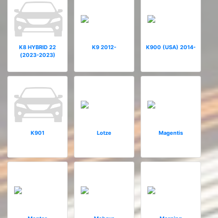
K8 HYBRID 22
K9 2012-
K900 (USA) 2014-
(2023-2023)
K901
Lotze
Magentis