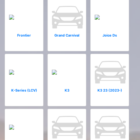
Frontier
Grand Carnival
Joice Ds
K-Series (LCV)
K3
K3 23 (2023-)