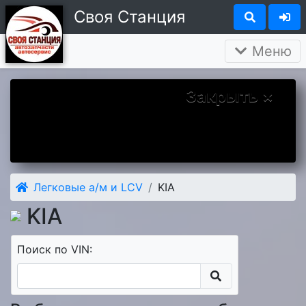
Своя Станция
Меню
Закрыть ×
Вы у нас впервые? Надеемся Вам
понравится. А чтобы наше знакомство
было более приятным дарим Вам скидку 5
процентов на первый заказ.
Легковые а/м и LCV
KIA
KIA
Поиск по VIN: