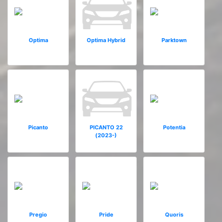
Optima
Optima Hybrid
Parktown
Picanto
PICANTO 22
Potentia
(2023-)
Pregio
Pride
Quoris