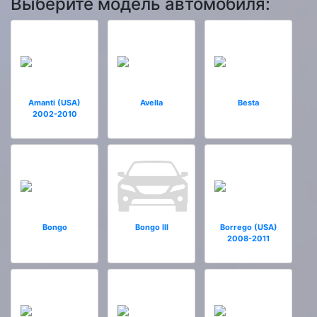
Выберите модель автомобиля:
Amanti (USA)
Avella
Besta
2002-2010
Bongo
Bongo III
Borrego (USA)
2008-2011