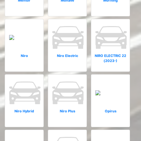
Mentor
Mohave
Morning
Niro
Niro Electric
NIRO ELECTRIC 22
(2023-)
Niro Hybrid
Niro Plus
Opirus