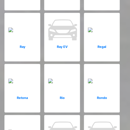
Ray
Ray EV
Regal
Retona
Rio
Rondo