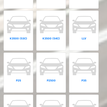
K3500 (53C)
K3500 (54C)
LLV
P25
P2500
P35