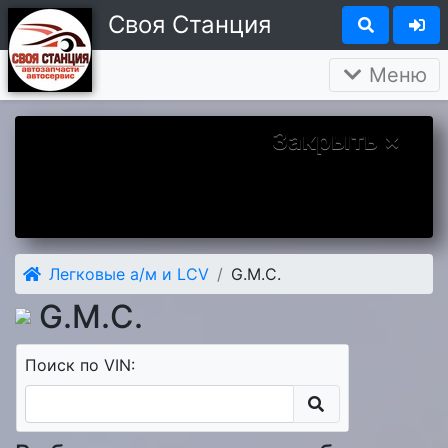
Своя Станция
Меню
Закрыть ×
Вы у нас впервые? Надеемся Вам
понравится. А чтобы наше знакомство
было более приятным дарим Вам скидку 5
процентов на первый заказ.
Легковые а/м и LCV
G.M.C.
G.M.C.
Поиск по VIN: