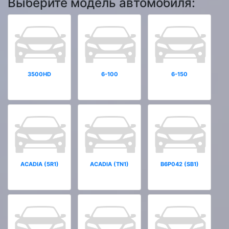
Выберите модель автомобиля:
3500HD
6-100
6-150
ACADIA (5R1)
ACADIA (TN1)
B6P042 (SB1)