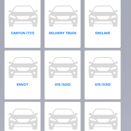
CANYON (T21)
DELIVERY TRUCK
ENCLAVE
ENVOY
G15 (52G)
G15 (53G)