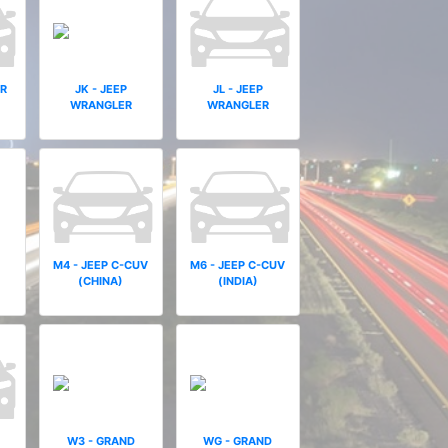
ER
JK - JEEP
JL - JEEP
WRANGLER
WRANGLER
M4 - JEEP C-CUV
M6 - JEEP C-CUV
(CHINA)
(INDIA)
W3 - GRAND
WG - GRAND