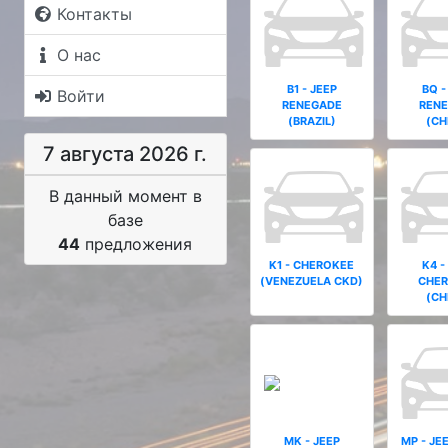
Контакты
О нас
B1 - JEEP
BQ -
Войти
RENEGADE
REN
(BRAZIL)
(CH
7 августа 2026 г.
В данный момент в
базе
44
предложения
K1 - CHEROKEE
K4 -
(VENEZUELA CKD)
CHE
(CH
MK - JEEP
MP - JE