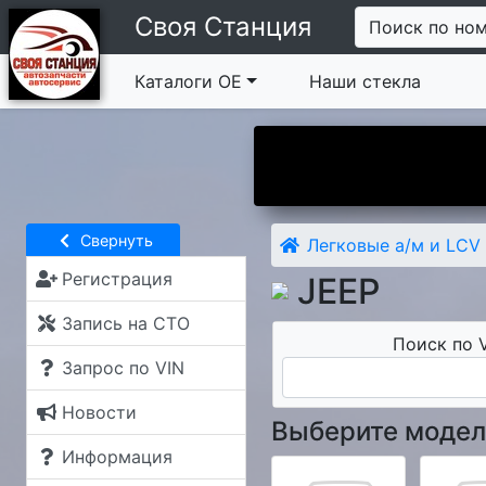
Своя Станция
Поиск по но
Каталоги ОЕ
Наши стекла
Вы у нас впервые?
Свернуть
Легковые а/м и LCV
Регистрация
JEEP
Запись на СТО
Поиск по V
Запрос по VIN
Новости
Выберите модел
Информация