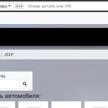
меру
 Надеемся Вам понравится. А чтобы наше знакомство б
дарим Вам скидку 5 процентов на первый заказ.
JEEP
IN:
ь автомобиля: