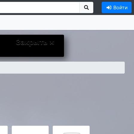
Войти
Закрыть ×
ыло более приятным