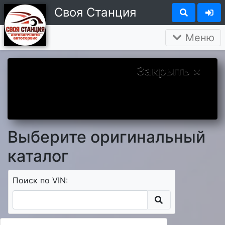
Своя Станция
Меню
Закрыть ×
Вы у нас впервые? Надеемся Вам
понравится. А чтобы наше знакомство
было более приятным дарим Вам скидку 5
процентов на первый заказ.
Выберите оригинальный
каталог
Поиск по VIN: